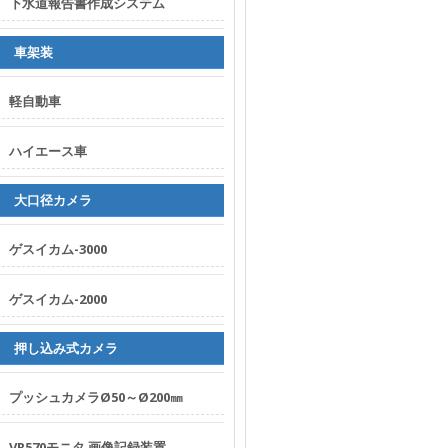
下水道報告書作成システム
く
表
車架装
記
個
軽自動車
人
情
ハイエース車
報
保
大口径カメラ
護
基
ゲスイカム-3000
本
方
針
ゲスイカム-2000
管
内
押し込み式カメラ
検
査
プッシュカメラØ50～Ø200㎜
カ
メ
VR570モニタ 画像記録装置