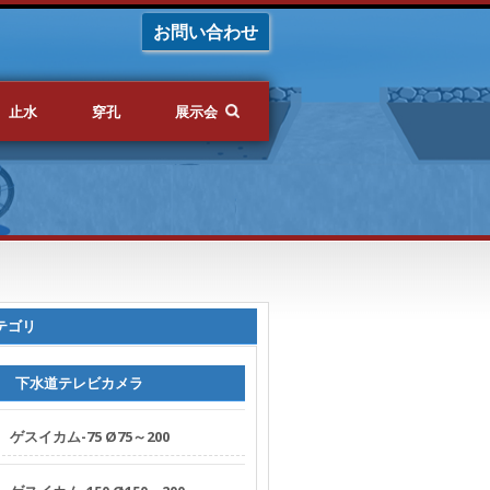
お問い合わせ
止水
穿孔
展示会
テゴリ
下水道テレビカメラ
ゲスイカム-75 Ø75～200
ホーム