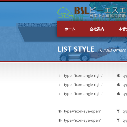
ホーム
会社案内
本管
LIST STYLE
Cursus Ornare 
type=”icon-angle-right”
ty
type=”icon-angle-right”
ty
type=”icon-angle-right”
ty
type=”icon-eye-open”
ty
type=”icon-eye-open”
ty