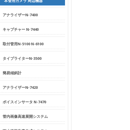
要
本管用カメラ 周辺機器
お
アナライザーN-7400
問
合
キャプチャー N-7440
せ
ア
取付管用N-5100 N-6100
ク
セ
タイプライターN-3500
ス
特
簡易傾斜計
定
商
アナライザーN-7420
取
引
ボイスインサータ N-7470
法
に
管内画像高速展開システム
基
づ