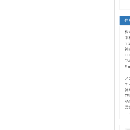
住
株
本
〒2
神
TE
FA
E-m
メ
〒2
神
TE
FA
営
(