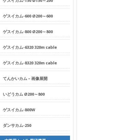
ゲスイカム-150 Ø150～200
小口径用
中大口径
ゲスイカム-600 Ø200～600
押込み用
ゲスイカム-800 Ø200～800
穿孔ロボ
カタログ
ゲスイカム-6320 320m cable
Youtube
ゲスイカム-8320 320m cable
カメラ車
HDカメ
てんかいカム – 画像展開
管口カメ
止水plug
いどうカム Ø200～800
Q&A
ゲスイカム-800W
会
ダンサカム-250
社
概