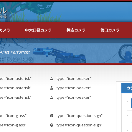
カメラ
中大口径カメラ
押込カメラ
管口カメラ
Amet Parturient
pe=”icon-asterisk”
type=”icon-beaker”
pe=”icon-asterisk”
type=”icon-beaker”
カ
pe=”icon-asterisk”
type=”icon-beaker”
pe=”icon-glass”
type=”icon-question-sign”
pe=”icon-glass”
type=”icon-question-sign”