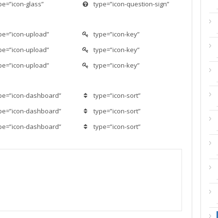
pe=”icon-glass”
type=”icon-question-sign”
pe=”icon-upload”
type=”icon-key”
pe=”icon-upload”
type=”icon-key”
pe=”icon-upload”
type=”icon-key”
pe=”icon-dashboard”
type=”icon-sort”
pe=”icon-dashboard”
type=”icon-sort”
pe=”icon-dashboard”
type=”icon-sort”