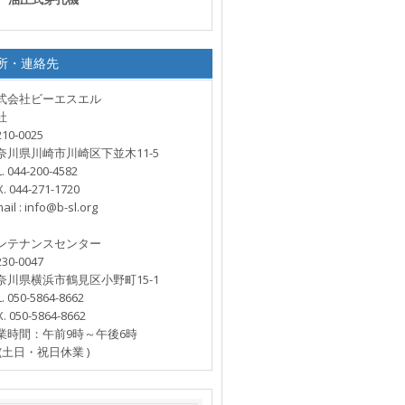
下
水
道
所・連絡先
協
会
式会社ビーエスエル
賛
社
助
10‐0025
奈川県川崎市川崎区下並木11-5
会
L. 044-200-4582
員
X. 044-271-1720
All
ail : info@b-sl.org
rights
reserved.
ンテナンスセンター
30-0047
奈川県横浜市鶴見区小野町15-1
L. 050-5864-8662
X. 050-5864-8662
業時間：午前9時～午後6時
土日・祝日休業 )