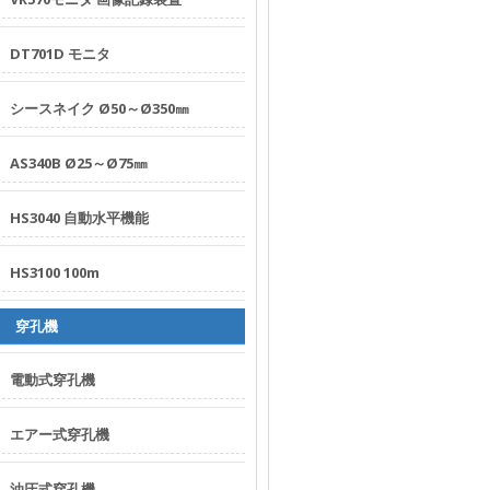
ラ
catalog
DT701D モニタ
Copyright
©
シースネイク Ø50～Ø350㎜
2026
株
AS340B Ø25～Ø75㎜
式
会
HS3040 自動水平機能
社
ビ
HS3100 100m
ー
エ
穿孔機
ス
エ
電動式穿孔機
ル
┃BSL
エアー式穿孔機
日
本
油圧式穿孔機