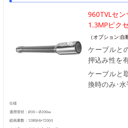
960TVLセン
1.3MPピク
（オプション:自
ケーブルと
押込み性を
ケーブルと
換時のみ･水
仕様
適用管径：Ø30～Ø200㎜
総画素数：1280(H)×720(V)