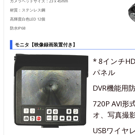
カメラヘッドサイズ：23 x 45mm
材質：ステンレス鋼
高輝度白色LED 12個
防水IP68
モニタ【映像録画装置付き】
* 8インチH
パネル
DVR機能用
720P AV
オ、写真撮
USBワイヤ