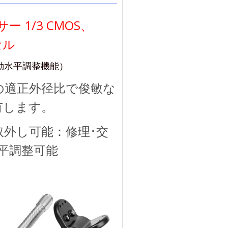
サー 1/3 CMOS、
セル
動水平調整機能）
の適正外径比で俊敏な
有します。
取外し可能：修理･交
平調整可能