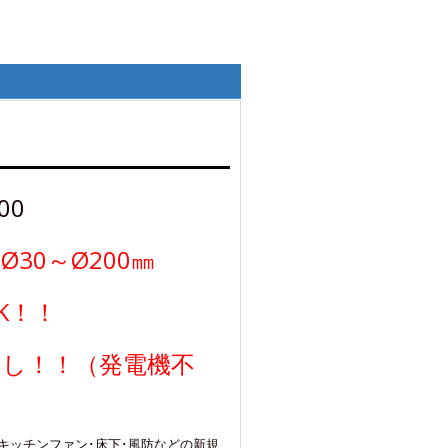
00
Ø30～Ø200㎜
K！！
なし！！（発電機不
キッチンファン･床下･風防などの新規