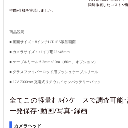
箇所徹底したコスト･機
性能/仕様を実現しました。
商品説明
■ 画面サイズ：8インチLCD IPS液晶画面
■ カメラサイズ：パイプ用23×45mm
■ ケーブルリール:5.2mm×30ｍ（60ｍ、オプション）
■ グラスファイバーロッド用プッシュケーブルリール
■ 12V 7000mA 充電式リチウムイオンバッテリーパック
全てこの軽量ｵｰﾙｲﾝケースで調査可能･
一発保存･動画/写真･録画
カメラヘッド