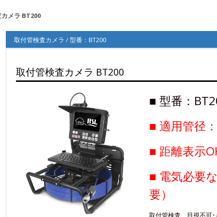
カメラ BT200
取付管検査カメラ / 型番：BT200
取付管検査カメラ BT200
■ 型番：BT2
■ 適用管径：
■ 距離表示O
■ 電気必要
要）
取付管検査、目視不可･