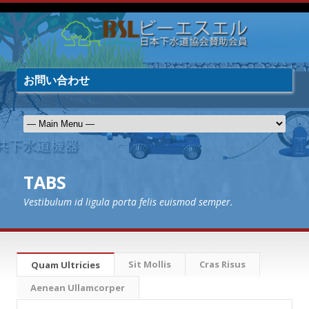
お問い合わせ
TABS
Vestibulum id ligula porta felis euismod semper.
Sit Mollis
Cras Risus
Quam Ultricies
Aenean Ullamcorper