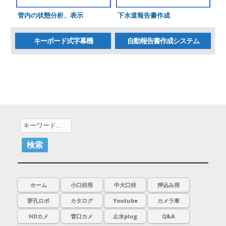
管内の状態分析、表示
下水道報告書作成
キーボード式字幕機
自動報告書作成システム
ホーム
小口径用
中大口径
押込み用
穿孔ロボ
カタログ
Youtube
カメラ車
HDカメ
管口カメ
止水plug
Q&A