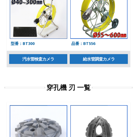
型番：BT300
品番：BT556
汚水管検査カメラ
給水管調査カメラ
穿孔機 刃 一覧