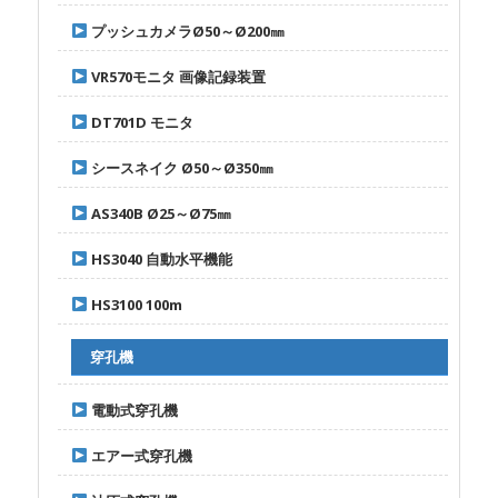
プッシュカメラØ50～Ø200㎜
VR570モニタ 画像記録装置
DT701D モニタ
シースネイク Ø50～Ø350㎜
AS340B Ø25～Ø75㎜
HS3040 自動水平機能
HS3100 100m
穿孔機
電動式穿孔機
エアー式穿孔機