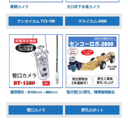
展開カメラ
大口径下水道カメラ
テンカイカム TCS-190
ゲスイカム-3000
適用管径：Ø150ｍｍ～800ｍｍ
取付管口の穿孔・障害物等除去
管口カメラ
穿孔ロボット