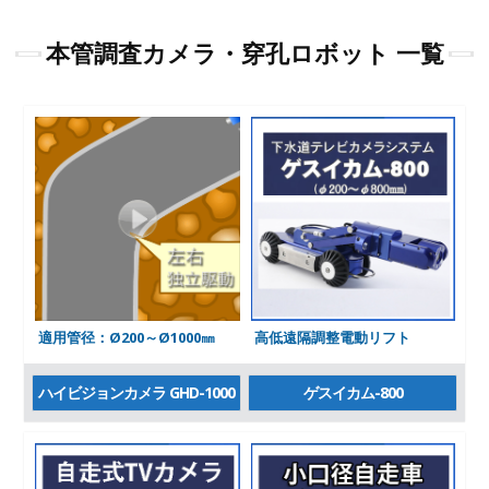
本管調査カメラ・穿孔ロボット 一覧
適用管径：Ø200～Ø1000㎜
高低遠隔調整電動リフト
ハイビジョンカメラ GHD-1000
ゲスイカム-800