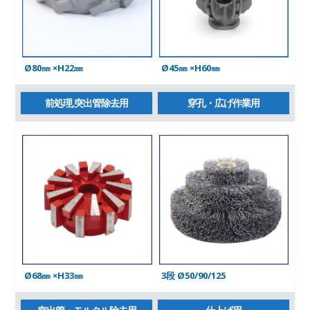
Ø80㎜ ×H22㎜
Ø45㎜ ×H60㎜
前処理,突出管除去用
穿孔・広げ作業用
Ø68㎜ ×H33㎜
3段 Ø50/90/125