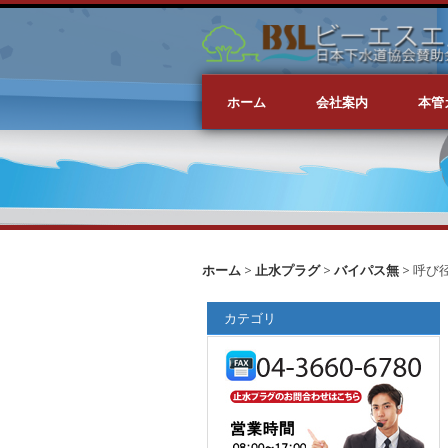
ホーム
会社案内
本管
ホーム
>
止水プラグ
>
バイパス無
> 呼び径 
カテゴリ