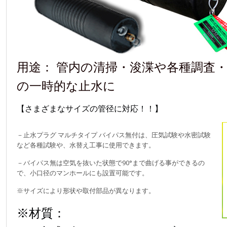
用途： 管内の清掃・浚渫や各種調査
の一時的な止水に
【さまざまなサイズの管径に対応！！】
－止水プラグ マルチタイプ バイパス無付は、圧気試験や水密試験
など各種試験や、水替え工事に使用できます。
－バイパス無は空気を抜いた状態で90°まで曲げる事ができるの
で、小口径のマンホールにも設置可能です。
※サイズにより形状や取付部品が異なります。
※材質：