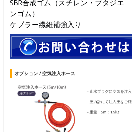
SBR合成ゴム（スチレン・ブタジエ
ンゴム）
ケブラー繊維補強入り
オプション / 空気注入ホース
－止水プラグに空気を注入
－圧力計にて注入圧をご確
－重量 5m：1.9kg
.