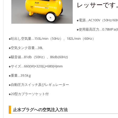
レッサーです
●電源…AC100V（50Hz/60
●使用最高圧力…0.78MPa(8k
●吐出し空気量…150L/min（50Hz）、182L/min（60Hz）
●空気タンク容量…38L
●騒音値…81db（50Hz）、86db(60Hz)
●サイズ…660(W)×320(L)×680(H)mm
●重量…39.5kg
●自動圧力スイッチ及びレギュレーター
●20型カプラーソケット付
止水プラグへの空気注入方法