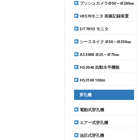
プッシュカメラØ50～Ø200㎜
VR570モニタ 画像記録装置
DT701D モニタ
シースネイク Ø50～Ø350㎜
AS340B Ø25～Ø75㎜
HS3040 自動水平機能
HS3100 100m
穿孔機
電動式穿孔機
エアー式穿孔機
油圧式穿孔機