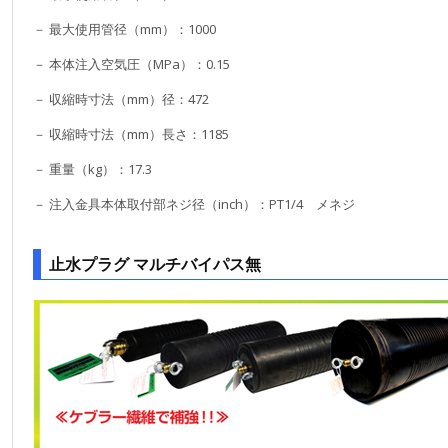
－ 最大使用管径（mm）：1000
－ 本体注入空気圧（MPa）：0.15
－ 収縮時寸法（mm）径：472
－ 収縮時寸法（mm）長さ：1185
－ 重量（kg）：17.3
－ 注入金具本体取付部ネジ径（inch）：PT1/4 メネジ
止水プラグ マルチバイパス無