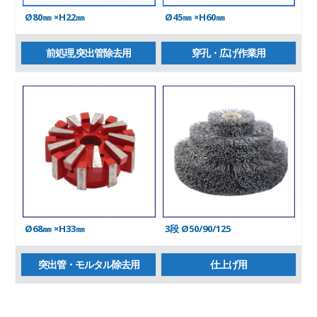
Ø80㎜ ×H22㎜
Ø45㎜ ×H60㎜
前処理,突出管除去用
穿孔・広げ作業用
Ø68㎜ ×H33㎜
3段 Ø50/90/125
突出管・モルタル除去用
仕上げ用