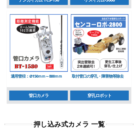
適用管径：Ø150ｍｍ～800ｍｍ
取付管口の穿孔・障害物等除去
管口カメラ
穿孔ロボット
押し込み式カメラ 一覧