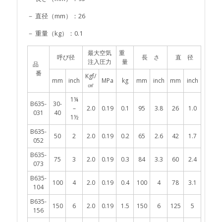
－ 直径（mm）：26
－ 重量（kg）：0.1
最大空気
重
呼び径
長 さ
直 径
注入圧力
量
品
番
Kgf/
mm
inch
MPa
kg
mm
inch
mm
inch
㎠
1¼
B635-
30-
–
2.0
0.19
0.1
95
3.8
26
1.0
031
40
1½
B635-
50
2
2.0
0.19
0.2
65
2.6
42
1.7
052
B635-
75
3
2.0
0.19
0.3
84
3.3
60
2.4
073
B635-
100
4
2.0
0.19
0.4
100
4
78
3.1
104
B635-
150
6
2.0
0.19
1.5
150
6
125
5
156