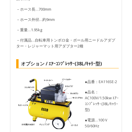
－ホース長…700mm
－ホース外径…約9mm
－重量…1.95kg
－付属品…自転車用トンボロ金・ボール用ニードルアダプ
ター・レジャーマット用アダプター2種
オプション / ｴｱｰｺﾝﾌﾟﾚｯｻｰ(38L/ｷｬﾘｰ型)
●品番：EA116SE-2
●品名：
AC100V/1.50kw ｴｱｰ
ｺﾝﾌﾟﾚｯｻｰ(38L/ｷｬﾘｰ
型)
●電源…100Ｖ
50/60Hz