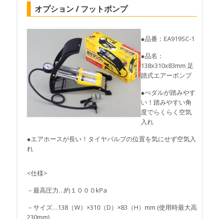
オプション / フットポンプ
●品番：EA919SC-1
●品名：
138x310x83mm 足
踏式エアーポンプ
●べダルが踏みやす
い！踏みやすい角
度でらくらく空気
入れ
●エアホースが長い！タイヤバルブの位置を気にせず空気入
れ
<仕様>
－最高圧力…約１０００kPa
－サイズ…138（W）×310（D）×83（H）mm (使用時最大高
230mm)