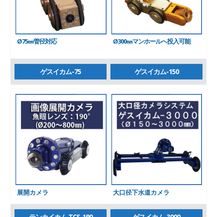
Ø75㎜管径対応
Ø300㎜マンホールへ投入可能
ゲスイカム-75
ゲスイカム-150
展開カメラ
大口径下水道カメラ
テンカイカム TCS-190
ゲスイカム-3000