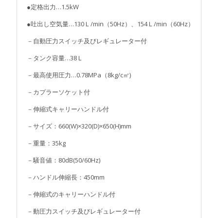
●定格出力…1.5kW
●吐出し空気量…130Ｌ/min（50Hz）、154Ｌ/min（60Hz）
－自動圧力スイッチ及びレギュレーター付
－タンク容量…38Ｌ
－最高使用圧力…0.78MPa（8kg/c㎡)
－カプラーソケット付
－伸縮式キャリーハンドル付
－サイズ：660(W)×320(D)×650(H)mm
－重量：35kg
－騒音値：80dB(50/60Hz)
－ハンドル伸縮長：450mm
－伸縮式のキャリーハンドル付
－動圧力スイッチ及びレギュレーター付