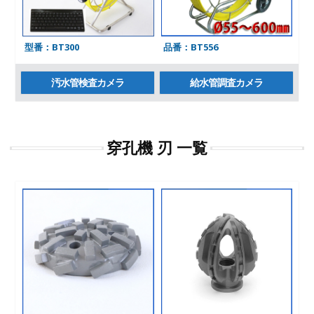
型番：BT300
品番：BT556
汚水管検査カメラ
給水管調査カメラ
穿孔機 刃 一覧